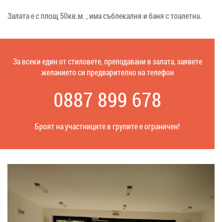
Залата е с площ 50кв.м. , има съблекалня и баня с тоалетна.
За всеки един от стилoвете, преподавани в залата, заявете
желанието си предварително на телефон
0887 899 678
Броят на участниците в групите е ограничен!