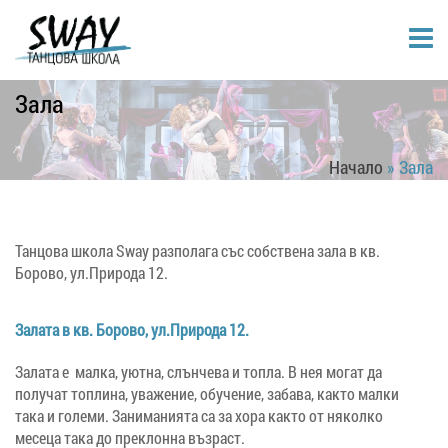
Зала
Начало
»
Зала
Танцова школа Sway разполага със собствена зала в кв.
Борово, ул.Природа 12.
Залата в кв. Борово, ул.Природа 12.
Залата е малка, уютна, слънчева и топла. В нея могат да
получат топлина, уважение, обучение, забава, както малки
така и големи. Заниманията са за хора както от няколко
месеца така до преклонна възраст.